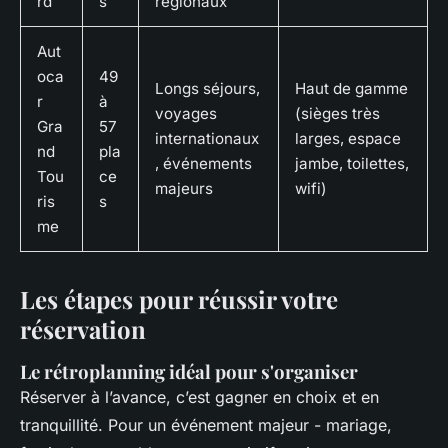
rd
s
régionaux
Aut
oca
49
Longs séjours,
Haut de gamme
r
à
voyages
(sièges très
Gra
57
internationaux
larges, espace
nd
pla
, événements
jambe, toilettes,
Tou
ce
majeurs
wifi)
ris
s
me
Les étapes pour réussir votre
réservation
Le rétroplanning idéal pour s'organiser
Réserver à l’avance, c’est gagner en choix et en
tranquillité. Pour un événement majeur - mariage,