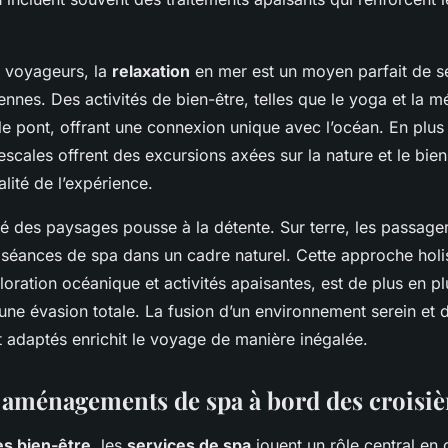
 voyageurs, la
relaxation
en mer est un moyen parfait de s
ennes. Des activités de bien-être, telles que le yoga et la mé
le pont, offrant une connexion unique avec l’océan. En plus 
escales offrent des excursions axées sur la nature et le bien
alité de l’expérience.
té des paysages pousse à la détente. Sur terre, les passage
s séances de spa dans un cadre naturel. Cette approche holi
loration océanique et activités apaisantes, est de plus en pl
ne évasion totale. La fusion d’un environnement serein et 
 adaptés enrichit le voyage de manière inégalée.
t aménagements de spa à bord des croisiè
es bien-être
, les
services de spa
jouent un rôle central en 