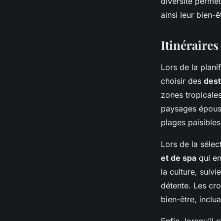
diversité perme
ainsi leur bien-ê
Itinéraire
Lors de la planif
choisir des
dest
zones tropicale
paysages époust
plages paisibles
Lors de la sélec
et de spa
qui en
la culture, suiv
détente. Les cro
bien-être, inclu