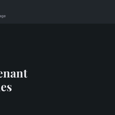
age
renant
des