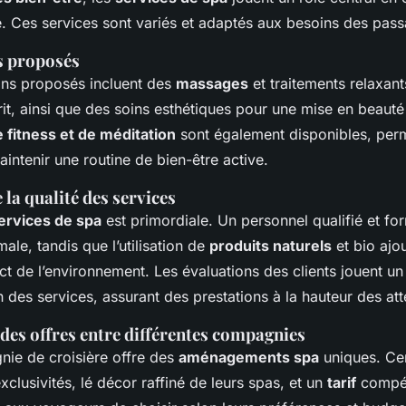
e. Ces services sont variés et adaptés aux besoins des pass
s proposés
ins proposés incluent des
massages
et traitements relaxant
prit, ainsi que des soins esthétiques pour une mise en beaut
fitness et de méditation
sont également disponibles, per
ntenir une routine de bien-être active.
la qualité des services
ervices de spa
est primordiale. Un personnel qualifié et fo
ale, tandis que l’utilisation de
produits naturels
et bio ajo
ct de l’environnement. Les évaluations des clients jouent un
n des services, assurant des prestations à la hauteur des att
es offres entre différentes compagnies
ie de croisière offre des
aménagements spa
uniques. Cer
clusivités, lé décor raffiné de leurs spas, et un
tarif
compéti