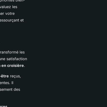
priorités bien-
valuez les
er votre
essourçant et
transformé les
ne satisfaction
 en croisière
.
-être
reçus,
ntes. Il
ssement des
ères