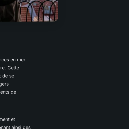
ances en mer
re. Cette
t de se
gers
ments de
ement et
nant ainsi des