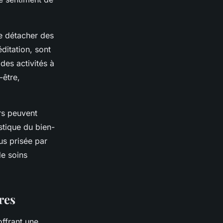
e détacher des
ditation, sont
des activités à
-être,
rs peuvent
stique du bien-
us prisée par
de soins
res
offrant une