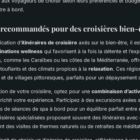
t aux voyageurs de choisir selon leurs préférences et budge
tre à bord.
s recommandés pour des croisières bien-
ication d’
itinéraires de croisière
axés sur le bien-être, il es
inations wellness
qui favorisent à la fois la détente et l’exp
s, comme les Caraïbes ou les côtes de la Méditerranée, offr
ouflants et des climats propices à la
relaxation
. Ces régio
 et de villages pittoresques, parfaits pour un dépaysement
tion de votre croisière, optez pour une
combinaison d’activ
richit votre expérience. Participez à des excursions axées s
ies de séances de spa à bord pour un équilibre parfait entre 
isières spécialisées proposent souvent des itinéraires avec
ant des visites de thermes naturels ou de retraites de médita