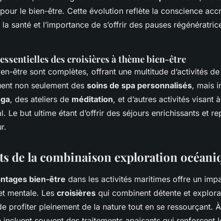
s pour le bien-être. Cette évolution reflète la conscience acc
 la santé et l’importance de s’offrir des pauses régénératr
ssentielles des croisières à thème bien-être
ien-être sont complètes, offrant une multitude d’activités de
cluent non seulement des
soins de spa personnalisés
, mais i
oga
, des ateliers de
méditation
, et d’autres activités visant 
l. Le but ultime étant d’offrir des séjours enrichissants et r
r.
its de la combinaison exploration océani
ntages bien-être
dans les activités maritimes offre un impac
et mentale. Les
croisières
qui combinent détente et explora
 profiter pleinement de la nature tout en se ressourçant. À
a
incluent souvent des traitements apaisants qui renforcent 