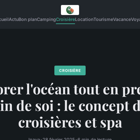
ueil
Actu
Bon plan
Camping
Croisière
Location
Tourisme
Vacance
Voy
CROISIÈRE
rer l'océan tout en p
in de soi : le concept 
croisières et spa
Inaya
•
28 février 2025
•
6 min de lecture