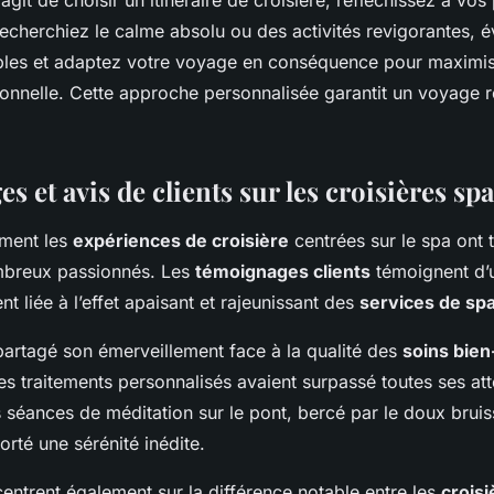
s’agit de choisir un itinéraire de croisière, réfléchissez à vos 
echerchiez le calme absolu ou des activités revigorantes, é
bles et adaptez votre voyage en conséquence pour maximis
onnelle. Cette approche personnalisée garantit un voyage r
 et avis de clients sur les croisières spa
ment les
expériences de croisière
centrées sur le spa ont 
breux passionnés. Les
témoignages clients
témoignent d’u
t liée à l’effet apaisant et rajeunissant des
services de spa
artagé son émerveillement face à la qualité des
soins bien
es traitements personnalisés avaient surpassé toutes ses atte
s séances de méditation sur le pont, bercé par le doux brui
rté une sérénité inédite.
entrent également sur la différence notable entre les
croisi