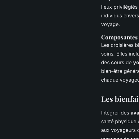
lieux privilégié
individus envers
voyage.
Composantes e
Les croisières b
soins. Elles in
des cours de
y
bien-être généra
chaque voyageu
Les bienfa
Intégrer des
ava
santé physique 
aux voyageurs de
services de sp