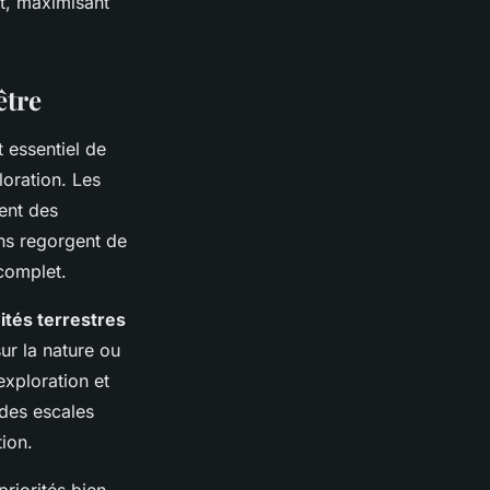
t, maximisant
être
t essentiel de
loration. Les
ent des
ns regorgent de
 complet.
ités terrestres
ur la nature ou
exploration et
 des escales
tion.