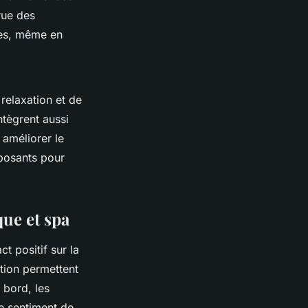
rue des
ices, même en
 relaxation et de
ntègrent aussi
à améliorer le
eposants pour
que et spa
t positif sur la
tion permettent
 bord, les
le sentiment de