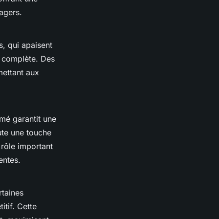
agers.
s, qui apaisent
é complète. Des
mettant aux
rmé garantit une
ute une touche
 rôle important
entes.
taines
tif. Cette