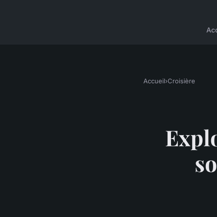
Acc
Accueil
›
Croisière
Explo
so