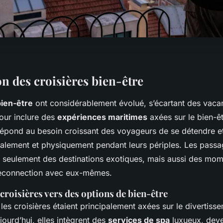
n des croisières bien-être
bien-être
ont considérablement évolué, s’écartant des vac
pour inclure des
expériences maritimes
axées sur le bien-êt
répond au besoin croissant des voyageurs de se détendre e
alement et physiquement pendant leurs périples. Les passa
 seulement des destinations exotiques, mais aussi des mo
econnection avec eux-mêmes.
croisières vers des options de bien-être
les croisières étaient principalement axées sur le divertiss
ujourd’hui, elles intègrent des
services de spa
luxueux, deve