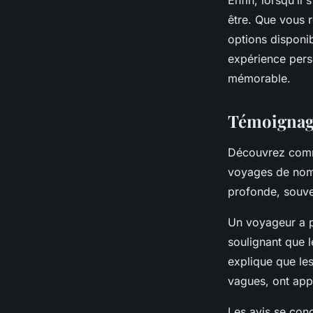
Enfin, lorsqu’il 
être. Que vous r
options disponi
expérience pers
mémorable.
Témoignages
Découvrez com
voyages de nom
profonde, souven
Un voyageur a p
soulignant que l
explique que le
vagues, ont appo
Les avis se conc